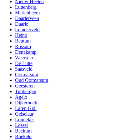
Nieuw Heeten
Luttenberg
Mariënheem
Daarlerveen
Daarle
Lemelerveld
Heino
Reutum
Rossum
Denekamp
Weerselo
De Lutte
Saasveld
Ootmarsum
Oud Ootmarsum
Geesteren
Tubbergen
Agelo
Dijkerhoek
Laren Gld.
Gelselaar
Lonneker
Losser
Beckum
Boekelo