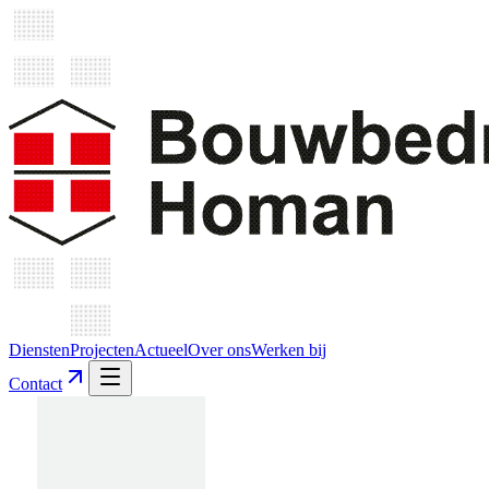
Diensten
Projecten
Actueel
Over ons
Werken bij
Contact