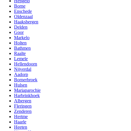
Hengelo
Borne
Enschede
Oldenzaal
Haaksbergen
Delden
Goor
Markelo
Holten
Bathmen
Raalte
Lemele
Hellendoorn
Nijverdal
Aadorp
Bornerbroek
Hulsen
Mariaparochie
Harbrinkhoek
Albergen
Fleringen
Zenderen
Hertme
Haarle
Heeten