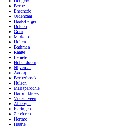
Hengelo
Borne
Enschede
Oldenzaal
Haaksbergen
Delden
Goor
Markelo
Holten
Bathmen
Raalte
Lemele
Hellendoorn
Nijverdal
Aadorp
Bornerbroek
Hulsen
Mariaparochie
Harbrinkhoek
Vriezenveen
Albergen
Fleringen
Zenderen
Hertme
Haarle