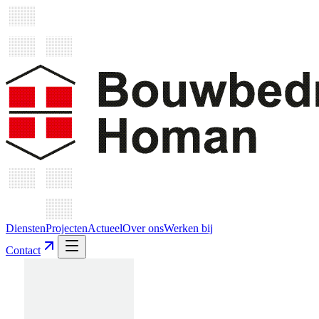
Diensten
Projecten
Actueel
Over ons
Werken bij
Contact