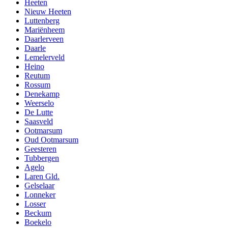
Heeten
Nieuw Heeten
Luttenberg
Mariënheem
Daarlerveen
Daarle
Lemelerveld
Heino
Reutum
Rossum
Denekamp
Weerselo
De Lutte
Saasveld
Ootmarsum
Oud Ootmarsum
Geesteren
Tubbergen
Agelo
Laren Gld.
Gelselaar
Lonneker
Losser
Beckum
Boekelo